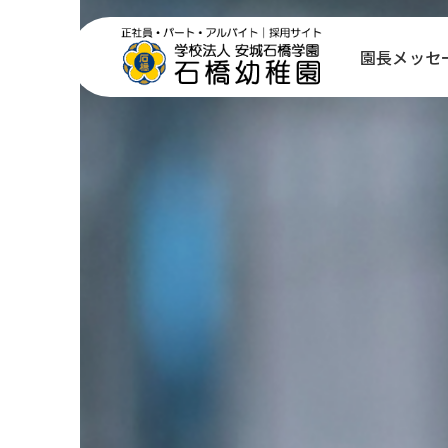
コ
ン
園長メッセ
テ
ン
ツ
へ
移
動