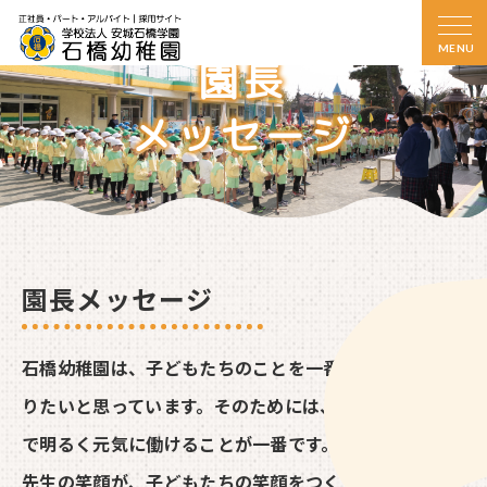
コ
ン
MENU
テ
園長
ン
ツ
メッセージ
へ
移
動
園長メッセージ
石橋幼稚園は、子どもたちのことを一番に考える園であ
りたいと思っています。そのためには、先生たちが健康
で明るく元気に働けることが一番です。
先生の笑顔が、子どもたちの笑顔をつくります。そん