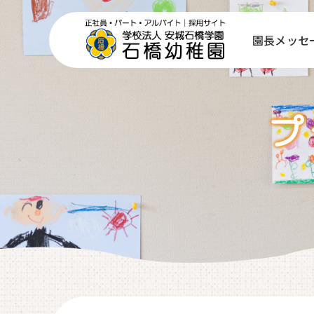
コ
ン
園長メッセ
テ
ン
ツ
へ
移
プ
動